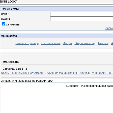
[
SITE LOGO
]
Форма входа
Логин:
Пароль:
запомнить
Забыл
Меню сайта
Главная страница
Гостевая книга
Форум
Отправить сову
Галерея
А
Тема закрыта
Страница
1
из
1
1
Форум Тайн Темных Подземелий
»
"Лучшие фанфики" ТТП, Архив
»
Лучший АРТ-202
Лучший АРТ-2021 в жанре РОМАНТИКА
Выберите ТРИ понравившиеся рабо