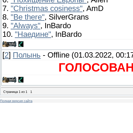
7.
"Christmas cosiness"
, AmD
8.
"Be there"
, SilverGrans
9.
"Always"
, InBardo
10.
"Наедине"
, InBardo
[
2
]
Полынь
-
Offline
(01.03.2022, 00:1
ГОЛОСОВА
Страница
1
из
1
1
Полная версия сайта