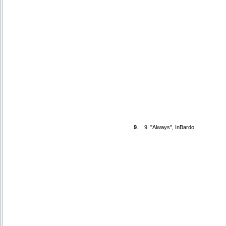
9
.
9. "Always", InBardo