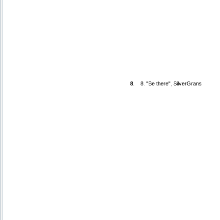
8
.
8. "Be there", SilverGrans