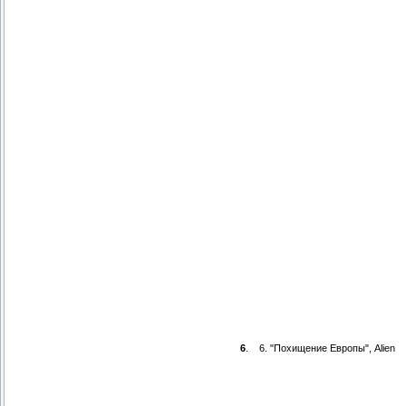
6
.
6. "Похищение Европы", Alien