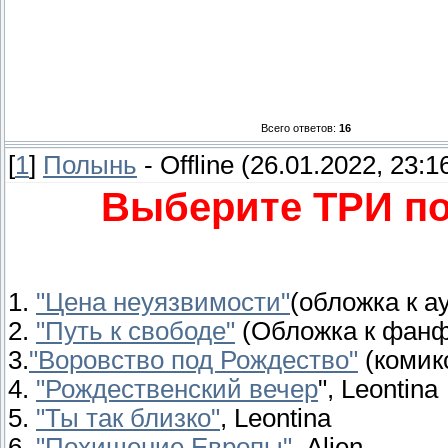
Всего ответов:
16
[
1
]
Полынь
-
Offline
(26.01.2022, 23:1
Выберите ТРИ п
1.
"Цена неуязвимости"
(обложка к а
2.
"Путь к свободе"
(Обложка к фанфи
3.
"Воровство под Рождество"
(комик
4.
"Рождественский вечер
", Leontina
5.
"Ты так близко"
, Leontina
6.
"Похищение Европы"
, Alien