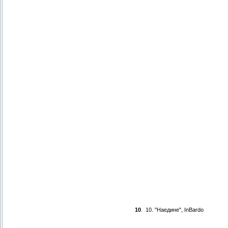
10
.
10. "Наедине", InBardo