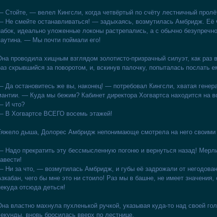
— Стойте, — велел Кингсли, когда четвёртый по счёту лестничный пролё
— Не смейте останавливаться! — задыхаясь, возмутилась Амбридж. Её 
набок, идеально уложенные локоны растрепались, а с обычно безупречн
паутина. — Мы почти поймали его!
Она проводила хищным взглядом золотисто-призрачный силуэт, как раз 
раз скрывшийся за поворотом, и, вскинув палочку, попыталась послать 
— Да остановитесь же вы, наконец! — потребовал Кингсли, хватая генера
мантии. — Куда мы бежим? Кабинет директора Хогвартса находится на 
— И что?
— В Хогвартсе ВСЕГО восемь этажей!
Тяжело дыша, Долорес Амбридж непонимающе смотрела на него своими
— Надо прекратить эту бессмысленную погоню и вернуться назад! Мерлин
завести!
— Ни за что, — возмутилась Амбридж, и губы её задрожали от негодова
Азкабан, чего бы мне это ни стоило! Раз мы в башне, не имеет значения,
некуда отсюда деться!
Она властно махнула пухленькой ручкой, указывая куда-то над своей гол
секунды, вновь бросилась вверх по лестнице.