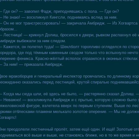
— Где он? — завопил Фадж, приподнявшись с пола. — Где он?
— Не знаю! — воскликнул Кингсли, поднимаясь вслед за ним.
— Он не мог трансгрессировать! — закричала Амбридж. — Из Хогвартса 
образом...
— Лестница! — крикнул Долиш, бросился к двери, рывком распахнул её и
Амбридж выбежали за ним следом.
— Кажется, он полетел туда! — Шеклболт торопливо огляделся по сторон
коридора, где под тёмным каменным сводом только что вспыхнуло нечто 
оперение феникса. Красно-жёлтый всполох отразился в оконных стёклах 
— За ним! — приказала Амбридж.
Двое мракоборцев и генеральный инспектор промчались по длинному кори
неожиданно оказались перед лестницей, крутой спиралью поднимавшейс
— Когда мы сюда шли, её здесь не было, — растерянно сказал Долиш. 
— Неважно! — воскликнула Амбридж и с прытью, которую сложно было з
тяжеловесной фигуре, взлетела вверх по первым ступеням. Выше по лест
яркими отблесками пламени мелькало золотое оперение. — Мы не должн
Хогвартс!
Они преодолели лестничный пролёт, затем ещё один. И ещё! Золотые от
подниматься всё выше и выше, не становясь ближе, но в то же время и н