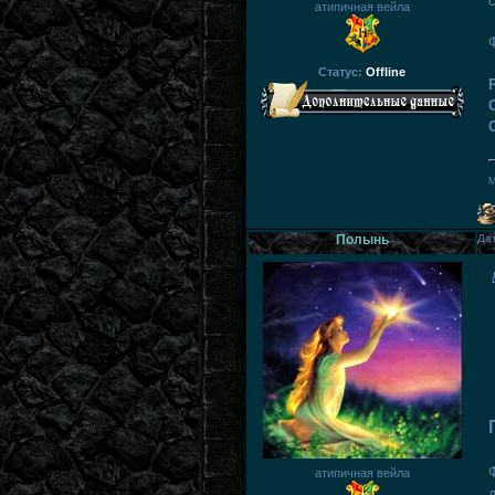
атипичная вейла
Статус:
Offline
М
Полынь
Дат
атипичная вейла