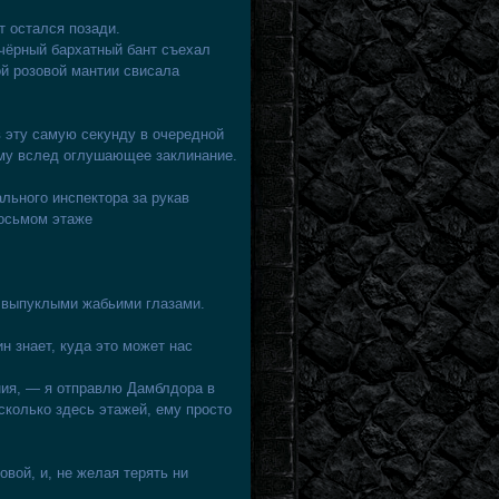
т остался позади.
чёрный бархатный бант съехал
ой розовой мантии свисала
в эту самую секунду в очередной
ему вслед оглушающее заклинание.
льного инспектора за рукав
восьмом этаже
 выпуклыми жабьими глазами.
 знает, куда это может нас
ния, — я отправлю Дамблдора в
 сколько здесь этажей, ему просто
овой, и, не желая терять ни