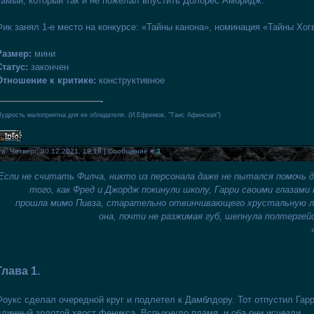
самый, который так и не пожелал впустить Долорес Амбридж.
Фик занял 1-е место на конкурсе: «Тайны канона», номинация «Тайны Хогв
Размер:
мини
Статус:
закончен
Отношение к критике:
конструктивное
удрость малоприятна для ее обладателя. (И.Ефремов, "Таис Афинская")
а: Четверг, 30.12.2021, 19:18 | Сообщение #
3
Если не считать Филча, никто из персонала даже не пытался помочь 
того, как Фред и Джордж покинули школу, Гарри своими глазами
прошла мимо Пивза, старательно отвинчивающего хрустальную лю
она, почти не разжимая губ, шепнула полтерге
Глава 1.
Фоукс сделал очередной круг и подлетел к Дамблдору. Тот отпустил Гарр
длинный золотой хвост феникса. Вспыхнуло пламя, и оба они исчезли.