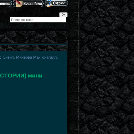
с Снейп, Минерва МакГонагалл,
ИСТОРИИ) мини