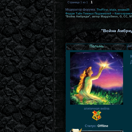
1
Страница
1
из
1
Модератор форума:
,
,
TheFirst
olala
млава39
Форум Тайн Темных Подземелий
»
Книгохрани
"Война Амбридж", автор MaggieSwon, G, СС, ММ
"Война Амбрид
Полынь
Дат
атипичная вейла
Статус:
Offline