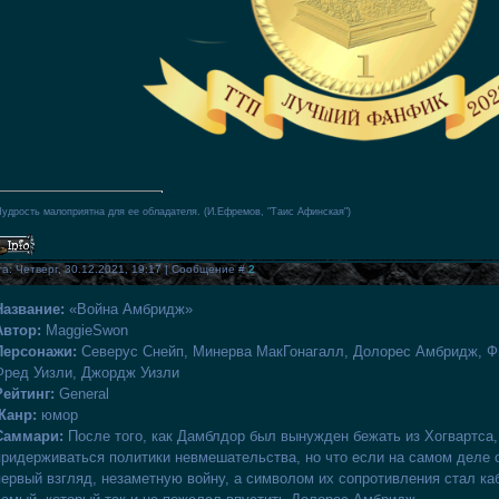
удрость малоприятна для ее обладателя. (И.Ефремов, "Таис Афинская")
а: Четверг, 30.12.2021, 19:17 | Сообщение #
2
Название:
«Война Амбридж»
Автор:
MaggieSwon
Персонажи:
Северус Снейп, Минерва МакГонагалл, Долорес Амбридж, Ф
Фред Уизли, Джордж Уизли
Рейтинг:
General
Жанр:
юмор
Саммари:
После того, как Дамблдор был вынужден бежать из Хогвартса,
придерживаться политики невмешательства, но что если на самом деле о
первый взгляд, незаметную войну, а символом их сопротивления стал каб