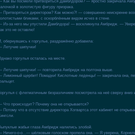
— Как вы посмели притвориться Дамблдором? — яростно закричала Амбр
палочкой в золотистую фигуру призрака.
— Притворяться директором? Как можно?! — совершенно неискренне воз
золотистыми бликами, с оскорблённым видом исчез в стене.
— Из-за него мы упустили Дамблдора! — воскликнула Амбридж. — Уверен
так это не оставлю!
И, обернувшись к горгулье, раздражённо добавила:
— Летучие шипучки!
Однако горгулья осталась на месте.
— Летучие шипучки! — повторила Амбридж на полтона выше.
— Лимонный щербет! Помадки! Кислотные леденцы! — закричала она, пе
фальцет.
Горгулья с флегматичным безразличием посмотрела на неё сверху вниз и
— Что происходит? Почему она не открывается?
— Потому что в отсутствие директора Хогвартса этот кабинет не открыв
Кингсли.
Выпуклые жабьи глаза Амбридж налились злобой.
— Ничего-о-о...— шёлковым голоском пропела она. — Я уверена, Корнели