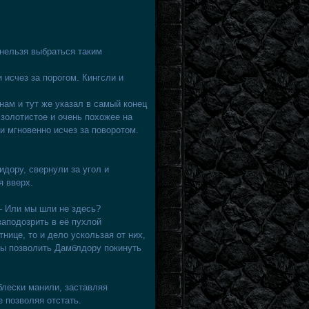
нельзя выбраться таким
 исчез за порогом. Кингсли и
ам и тут же указал в самый конец
золотистое и очень похожее на
и мгновенно исчез за поворотом.
дору, свернули за угол и
я вверх.
— Или мы шли не здесь?
аподозрить в её пухлой
нице, то и дело ускользая от них,
ы позволить Дамблдору покинуть
блески манили, заставляя
е позволяя отстать.