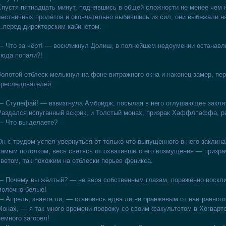
Спустя пятнадцать минут, поднявшись в общей сложности не менее чем 
лестничных пролётов и окончательно выбившись из сил, они выбежали на
...перед директорским кабинетом.
— Что за чёрт! — воскликнул Долиш, в полнейшем недоумении останавл
сюда попали?!
Золотой отблеск мелькнул на фоне витражного окна и наконец замер, пер
преследователей.
— Ступефай! — взвизгнула Амбридж, посылая в него оглушающее закля
Раздался испуганный вскрик, и Толстый монах, призрак Хаффлпаффа, ра
— Что вы делаете?
Он с трудом успел увернуться от только что выпущенного в него заклина
самым потолком, весь светясь от охватившего его возмущения — пр
светом, так похожим на отблески перьев феникса.
— Почему вы жёлтый? — не веря собственным глазам, поражённо воскли
молочно-белые!
— Апрель, знаете ли, — становясь едва ли не оранжевым от наигранного
Монах, — я так много времени провожу со своим факультетом в Хогвартск
немного загорел!