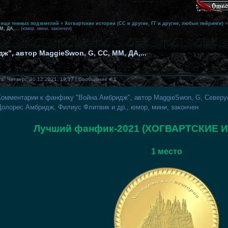
лище темных подземелий
»
Хогвартские истории (СС и другие, ГГ и другие, любые пейринги)
»
, ДА,...
(юмор, мини, закончен)
ж", автор MaggieSwon, G, СС, ММ, ДА,...
а: Четверг, 30.12.2021, 19:17 | Сообщение #
1
Комментарии к фанфику "Война Амбридж", автор MaggieSwon, G, Северу
Долорес Амбридж, Филиус Флитвик и др., юмор, мини, закончен
Лучший фанфик-2021 (ХОГВАРТСКИЕ 
1 место