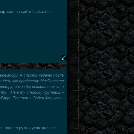
артса», на сайте fanfics.me
директору. А спустя неделю после
 видел, как профессор МакГонагалл
стру, и мог бы поклясться, что
йсту: «Не в ту сторону крутишь!»
«Гарри Поттер и Орден Феникса».
и, поднял руку и ухватился за