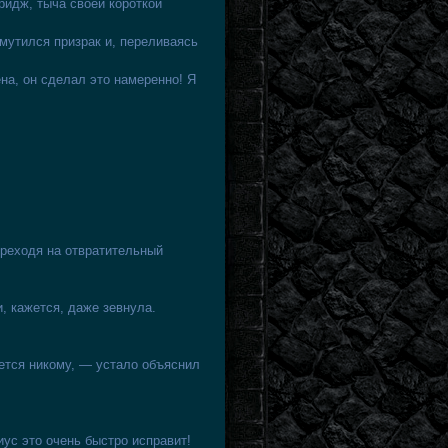
идж, тыча своей короткой
мутился призрак и, переливаясь
а, он сделал это намеренно! Я
реходя на отвратительный
, кажется, даже зевнула.
ается никому, — устало объяснил
ус это очень быстро исправит!