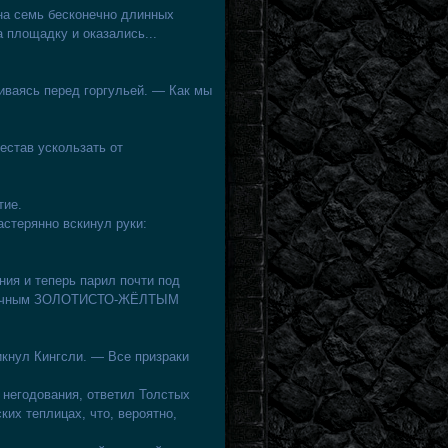
на семь бесконечно длинных
 площадку и оказались...
иваясь перед горгульей. — Как мы
естав ускользать от
тие.
стерянно вскинул руки:
ния и теперь парил почти под
израчным ЗОЛОТИСТО-ЖЁЛТЫМ
кнул Кингсли. — Все призраки
 негодования, ответил Толстых
их теплицах, что, вероятно,