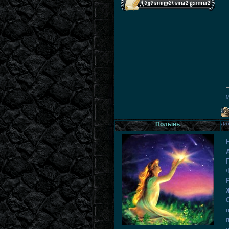
М
Полынь
Дат