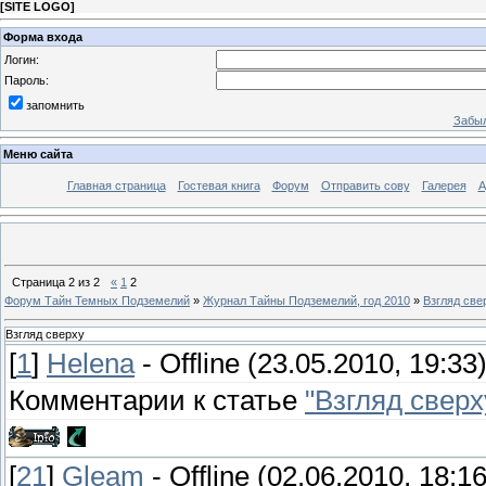
[
SITE LOGO
]
Форма входа
Логин:
Пароль:
запомнить
Забыл
Меню сайта
Главная страница
Гостевая книга
Форум
Отправить сову
Галерея
А
Страница
2
из
2
«
1
2
Форум Тайн Темных Подземелий
»
Журнал Тайны Подземелий, год 2010
»
Взгляд све
Взгляд сверху
[
1
]
Helena
-
Offline
(23.05.2010, 19:33
Комментарии к статье
"Взгляд сверх
[
21
]
Gleam
-
Offline
(02.06.2010, 18:16