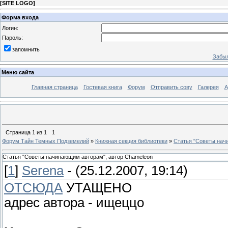
[
SITE LOGO
]
Форма входа
Логин:
Пароль:
запомнить
Забыл
Меню сайта
Главная страница
Гостевая книга
Форум
Отправить сову
Галерея
А
Страница
1
из
1
1
Форум Тайн Темных Подземелий
»
Книжная секция библиотеки
»
Статья "Советы нач
Статья "Советы начинающим авторам", автор Chameleon
[
1
]
Serena
- (25.12.2007, 19:14)
ОТСЮДА
УТАЩЕНО
адрес автора - ищеццо