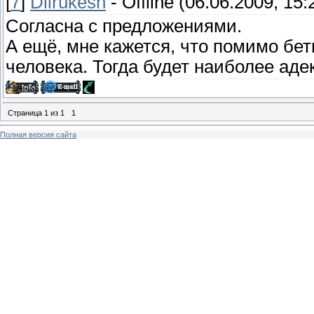
[
7
]
Dilrukesh
-
Offline
(06.06.2009, 15:
Согласна с предложениями.
А ещё, мне кажется, что помимо бе
человека. Тогда будет наиболее аде
Страница
1
из
1
1
Полная версия сайта