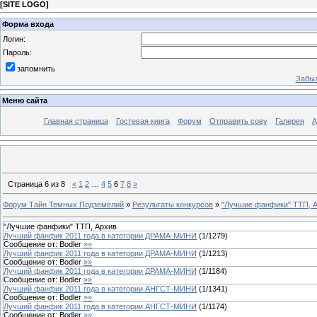
[
SITE LOGO
]
Форма входа
Логин:
Пароль:
запомнить
Забыл
Меню сайта
Главная страница
Гостевая книга
Форум
Отправить сову
Галерея
А
Страница
6
из
8
«
1
2
…
4
5
6
7
8
»
Форум Тайн Темных Подземелий
»
Результаты конкурсов
»
"Лучшие фанфики" ТТП, 
"Лучшие фанфики" ТТП, Архив
Лучший фанфик 2011 года в категории ДРАМА-МИНИ
(
1
/
1279
)
Сообщение от:
Bodler
»»
Лучший фанфик 2011 года в категории ДРАМА-МИНИ
(
1
/
1213
)
Сообщение от:
Bodler
»»
Лучший фанфик 2011 года в категории ДРАМА-МИНИ
(
1
/
1184
)
Сообщение от:
Bodler
»»
Лучший фанфик 2011 года в категории АНГСТ-МИНИ
(
1
/
1341
)
Сообщение от:
Bodler
»»
Лучший фанфик 2011 года в категории АНГСТ-МИНИ
(
1
/
1174
)
Сообщение от:
Bodler
»»