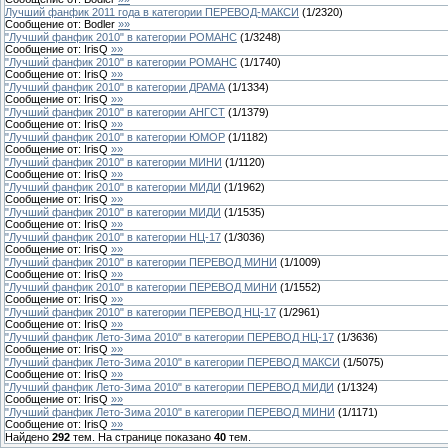
Лучший фанфик 2011 года в категории ПЕРЕВОД-МАКСИ
(
1
/
2320
)
Сообщение от:
Bodler
»»
"Лучший фанфик 2010" в категории РОМАНС
(
1
/
3248
)
Сообщение от:
IrisQ
»»
"Лучший фанфик 2010" в категории РОМАНС
(
1
/
1740
)
Сообщение от:
IrisQ
»»
"Лучший фанфик 2010" в категории ДРАМА
(
1
/
1334
)
Сообщение от:
IrisQ
»»
"Лучший фанфик 2010" в категории АНГСТ
(
1
/
1379
)
Сообщение от:
IrisQ
»»
"Лучший фанфик 2010" в категории ЮМОР
(
1
/
1182
)
Сообщение от:
IrisQ
»»
"Лучший фанфик 2010" в категории МИНИ
(
1
/
1120
)
Сообщение от:
IrisQ
»»
"Лучший фанфик 2010" в категории МИДИ
(
1
/
1962
)
Сообщение от:
IrisQ
»»
"Лучший фанфик 2010" в категории МИДИ
(
1
/
1535
)
Сообщение от:
IrisQ
»»
"Лучший фанфик 2010" в категории НЦ-17
(
1
/
3036
)
Сообщение от:
IrisQ
»»
"Лучший фанфик 2010" в категории ПЕРЕВОД МИНИ
(
1
/
1009
)
Сообщение от:
IrisQ
»»
"Лучший фанфик 2010" в категории ПЕРЕВОД МИНИ
(
1
/
1552
)
Сообщение от:
IrisQ
»»
"Лучший фанфик 2010" в категории ПЕРЕВОД НЦ-17
(
1
/
2961
)
Сообщение от:
IrisQ
»»
"Лучший фанфик Лето-Зима 2010" в категории ПЕРЕВОД НЦ-17
(
1
/
3636
)
Сообщение от:
IrisQ
»»
"Лучший фанфик Лето-Зима 2010" в категории ПЕРЕВОД МАКСИ
(
1
/
5075
)
Сообщение от:
IrisQ
»»
"Лучший фанфик Лето-Зима 2010" в категории ПЕРЕВОД МИДИ
(
1
/
1324
)
Сообщение от:
IrisQ
»»
"Лучший фанфик Лето-Зима 2010" в категории ПЕРЕВОД МИНИ
(
1
/
1171
)
Сообщение от:
IrisQ
»»
Найдено
292
тем. На странице показано
40
тем.