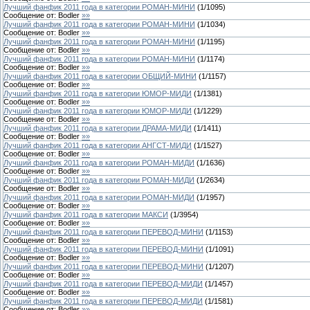
Лучший фанфик 2011 года в категории РОМАН-МИНИ
(
1
/
1095
)
Сообщение от:
Bodler
»»
Лучший фанфик 2011 года в категории РОМАН-МИНИ
(
1
/
1034
)
Сообщение от:
Bodler
»»
Лучший фанфик 2011 года в категории РОМАН-МИНИ
(
1
/
1195
)
Сообщение от:
Bodler
»»
Лучший фанфик 2011 года в категории РОМАН-МИНИ
(
1
/
1174
)
Сообщение от:
Bodler
»»
Лучший фанфик 2011 года в категории ОБЩИЙ-МИНИ
(
1
/
1157
)
Сообщение от:
Bodler
»»
Лучший фанфик 2011 года в категории ЮМОР-МИДИ
(
1
/
1381
)
Сообщение от:
Bodler
»»
Лучший фанфик 2011 года в категории ЮМОР-МИДИ
(
1
/
1229
)
Сообщение от:
Bodler
»»
Лучший фанфик 2011 года в категории ДРАМА-МИДИ
(
1
/
1411
)
Сообщение от:
Bodler
»»
Лучший фанфик 2011 года в категории АНГСТ-МИДИ
(
1
/
1527
)
Сообщение от:
Bodler
»»
Лучший фанфик 2011 года в категории РОМАН-МИДИ
(
1
/
1636
)
Сообщение от:
Bodler
»»
Лучший фанфик 2011 года в категории РОМАН-МИДИ
(
1
/
2634
)
Сообщение от:
Bodler
»»
Лучший фанфик 2011 года в категории РОМАН-МИДИ
(
1
/
1957
)
Сообщение от:
Bodler
»»
Лучший фанфик 2011 года в категории МАКСИ
(
1
/
3954
)
Сообщение от:
Bodler
»»
Лучший фанфик 2011 года в категории ПЕРЕВОД-МИНИ
(
1
/
1153
)
Сообщение от:
Bodler
»»
Лучший фанфик 2011 года в категории ПЕРЕВОД-МИНИ
(
1
/
1091
)
Сообщение от:
Bodler
»»
Лучший фанфик 2011 года в категории ПЕРЕВОД-МИНИ
(
1
/
1207
)
Сообщение от:
Bodler
»»
Лучший фанфик 2011 года в категории ПЕРЕВОД-МИДИ
(
1
/
1457
)
Сообщение от:
Bodler
»»
Лучший фанфик 2011 года в категории ПЕРЕВОД-МИДИ
(
1
/
1581
)
Сообщение от:
Bodler
»»